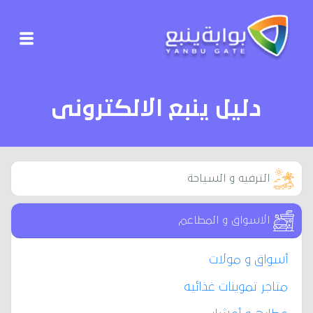
دليل ينبع الالكترونى
الترفيه و السياحة
الاسواق و المطاعم
أسواق و مولات
متاجر تموينات غذائيه