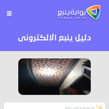
دليل ينبع الالكترونى
الترفيه و السياحة